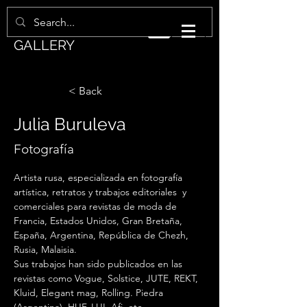
BEGEMOT ART
GALLERY
< Back
Julia Buruleva
Fotografía
Artista rusa, especializada en fotografía 
artística, retratos y trabajos editoriales  y 
comerciales para revistas de moda de 
Francia, Estados Unidos, Gran Bretaña, 
España, Argentina, República de Chezh, 
Rusia, Malaisia.
Sus trabajos han sido publicados en las 
revistas como Vogue, Solstice, JUTE, REKT, 
Kluid, Elegant mag, Rolling. Piedra 