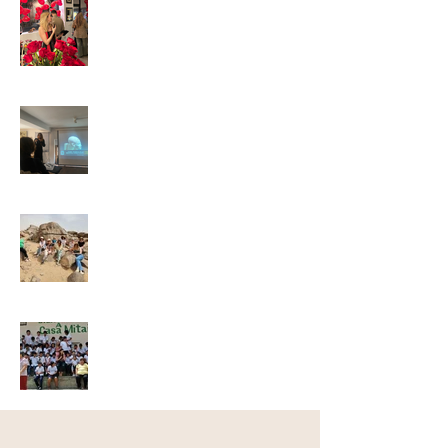
BEGEMOT
EVENTS
FORMACION
VIAJES
Causas
benéficas y
sociales