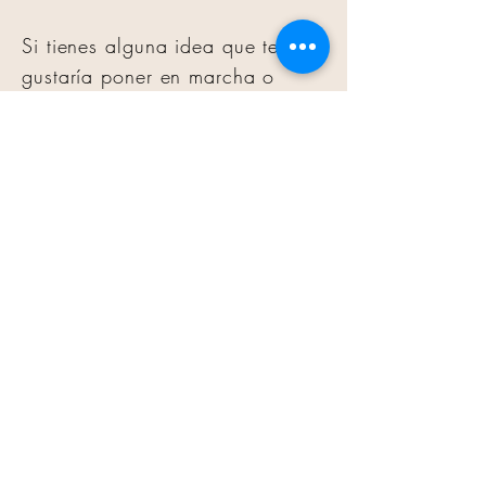
Si tienes alguna idea que te
gustaría poner en marcha o
necesitas algo de arte en tu vida
estaríamos felices de ayudarte a
hacerlo realidad!